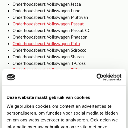
Onderhoudsbeurt Volkswagen Jetta
Onderhoudsbeurt Volkswagen Lupo
Onderhoudsbeurt Volkswagen Multivan
Onderhoudsbeurt Volkswagen Passat
Onderhoudsbeurt Volkswagen Passat CC
Onderhoudsbeurt Volkswagen Phaeton
Onderhoudsbeurt Volkswagen Polo
Onderhoudsbeurt Volkswagen Scirocco
Onderhoudsbeurt Volkswagen Sharan
Onderhoudsbeurt Volkswagen T-Cross
Onderhoudsbeurt Volkswagen T-Roc
Onderhoudsbeurt Volkswagen Taigo
Onderhoudsbeurt Volkswagen Tiguan
Onderhoudsbeurt Volkswagen Touareg
Onderhoudsbeurt Volkswagen Touran
Deze website maakt gebruik van cookies
Onderhoudsbeurt Volkswagen Transporter
We gebruiken cookies om content en advertenties te
Onderhoudsbeurt Volkswagen Up!
personaliseren, om functies voor social media te bieden
Onderhoudsbeurt Volkswagen e-UP!
en om ons websiteverkeer te analyseren. Ook delen we
informatie over uw gebruik van onze site met onze