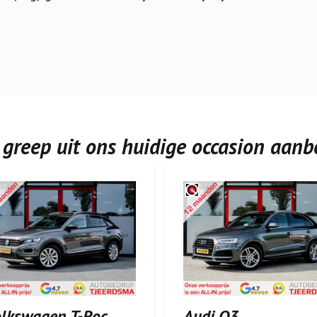
 greep uit ons huidige occasion aanb
lkswagen T-Roc
Audi Q3