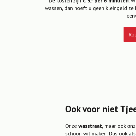
De kosten zijn
€ 3,- per 6 minuten
. W
wassen, dan hoeft u geen kleingeld te 
een
Ro
Ook voor niet Tj
Onze
wasstraat
, maar ook on
schoon wil maken. Dus ook als 