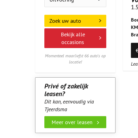
1.
Bo
Zoek uw auto
KM
Bekijk alle
Br
occasions
Momenteel maarliefst 66 auto's op
locatie!
Lea
Privé of zakelijk
leasen?
Dit kan, eenvoudig via
Tjeerdsma
Meer over leasen