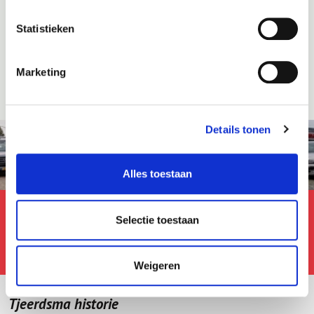
Statistieken
Marketing
Details tonen
Alles toestaan
Nieuwsupdate!
29
Selectie toestaan
Waarom staan sommige occasions
juli
maar kort te koop?
Weigeren
Tjeerdsma historie