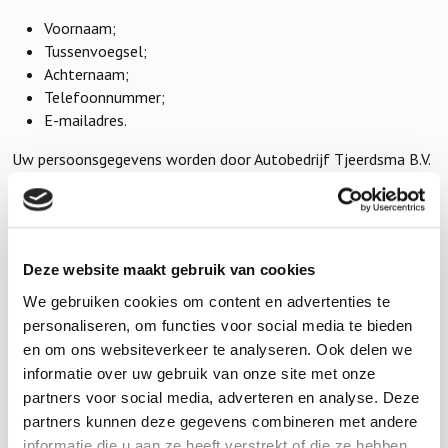
Voornaam;
Tussenvoegsel;
Achternaam;
Telefoonnummer;
E-mailadres.
Uw persoonsgegevens worden door Autobedrijf Tjeerdsma B.V.
opgeslagen ten behoeve van bovengenoemde verwerking(en)
voor de periode:
Gedurende de periode dat men gezien wordt als een
prospect, stakeholder-/lobbycontacten en/of
Deze website maakt gebruik van cookies
geïnteresseerde.
We gebruiken cookies om content en advertenties te
personaliseren, om functies voor social media te bieden
en om ons websiteverkeer te analyseren. Ook delen we
informatie over uw gebruik van onze site met onze
partners voor social media, adverteren en analyse. Deze
Verstrekking aan derden
partners kunnen deze gegevens combineren met andere
informatie die u aan ze heeft verstrekt of die ze hebben