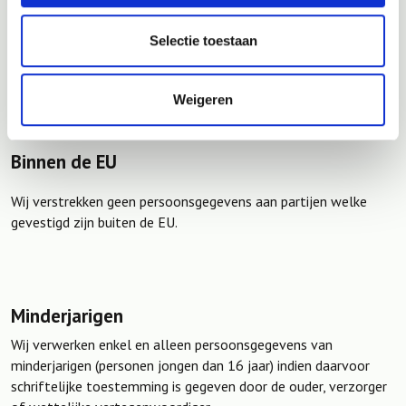
deze gegevens af te geven. Tevens kunnen wij
persoonsgegevens delen met derden indien u ons hier
Selectie toestaan
schriftelijk toestemming voor geeft.
Weigeren
Binnen de EU
Wij verstrekken geen persoonsgegevens aan partijen welke
gevestigd zijn buiten de EU.
Minderjarigen
Wij verwerken enkel en alleen persoonsgegevens van
minderjarigen (personen jongen dan 16 jaar) indien daarvoor
schriftelijke toestemming is gegeven door de ouder, verzorger