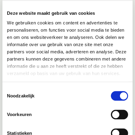
Auto onderhoud
Deze website maakt gebruik van cookies
We gebruiken cookies om content en advertenties te
Bij veel moderne auto’s krijgt u een melding op het dashboard
personaliseren, om functies voor social media te bieden
voor onderhoud of reparatie, het soort melding kan per merk
en om ons websiteverkeer te analyseren. Ook delen we
en zelfs per model verschillen, echter hebben ze altijd een
informatie over uw gebruik van onze site met onze
aantal zaken met elkaar gemeen.
partners voor social media, adverteren en analyse. Deze
partners kunnen deze gegevens combineren met andere
Het lampje van een onderhoudsmelding in een auto kleurt
informatie die u aan ze heeft verstrekt of die ze hebben
vrijwel altijd oranje. Bij de meeste automerken verschijnt er
verzameld op basis van uw gebruik van hun services.
een oranje sleutel op het dashboard, maar bij sommige merken
komt er in het oranje de tekst “service” te staan. Iets wat je
ook bij veel moderne auto’s ziet is dat de oranje service of
Toestemmingsselectie
Noodzakelijk
sleutel melding gepaard gaan met een kilometer melding,
bijvoorbeeld onderhoud over 5000 kilometer o.i.d. Of de tekst,
“binnenkort” en dan de service melding, bijvoorbeeld
Voorkeuren
“
binnenkort olie verversen
” of “binnenkort beurt”.
Moet uw auto een beurt hebben? Uiteraard bent u dan bij
Statistieken