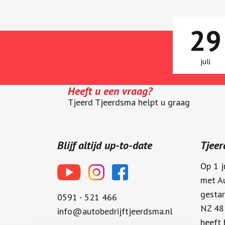
29
juli
Heeft u een 
Tjeerd Tjeerds
Blijf altijd up-to-date
Tjeer
Op 1 j
met Au
gestar
0591 - 521 466