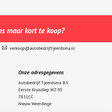
s maar kort te koop?
verkoop@autobedrijftjeerdsma.nl
Onze adresgegevens
Autobedrijf Tjeerdsma B.V.
Eerste Kruisdiep WZ 95
7831CC