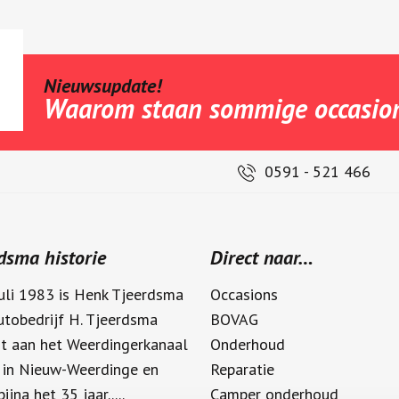
Nieuwsupdate!
Waarom staan sommige occasion
vraag?
0591 - 521 466
ma helpt u graag
dsma historie
Direct naar…
uli 1983 is Henk Tjeerdsma
Occasions
tobedrijf H. Tjeerdsma
BOVAG
t aan het Weerdingerkanaal
Onderhoud