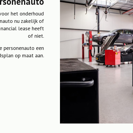
rsonenauto
 voor het onderhoud
auto nu zakelijk of
financial lease heeft
of niet.
re personenauto een
splan op maat aan.