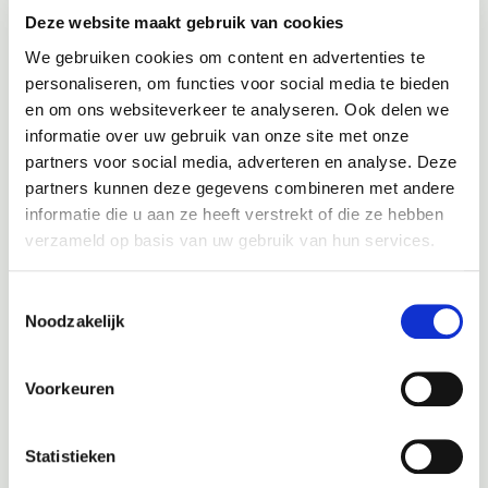
Geeft uw Hyundai een storing aan, zit uw
Hyundai
in een
Deze website maakt gebruik van cookies
noodloop en is het niet direct duidelijk wat het probleem is?
We gebruiken cookies om content en advertenties te
Dan is het advies om een
storingsdiagnose
uit te laten voeren.
personaliseren, om functies voor social media te bieden
en om ons websiteverkeer te analyseren. Ook delen we
Bij een
Hyundai storingsdiagnose
sluiten wij uw auto aan op
informatie over uw gebruik van onze site met onze
één van onze uitleescomputers en doorlopen wij het foutcode
partners voor social media, adverteren en analyse. Deze
rapport van uw
Hyundai
. In dit rapport kunnen wij dan direct
zien wat het probleem met uw auto is en wat er gedaan moet
partners kunnen deze gegevens combineren met andere
worden om de
storing
uit uw
Hyundai
te halen.
informatie die u aan ze heeft verstrekt of die ze hebben
verzameld op basis van uw gebruik van hun services.
Geeft uw auto een storing aan? Plan dan een
storingsdiagnose Hyundai
afspraak in bij Autobedrijf
Toestemmingsselectie
Tjeerdsma.
Noodzakelijk
Voorkeuren
Onderhoud Hyundai alle modellen
Statistieken
Zoals eerder genoemd is Autobedrijf Tjeerdsma een