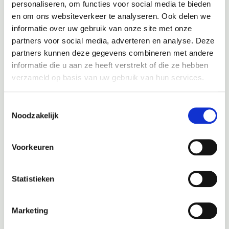
personaliseren, om functies voor social media te bieden
en om ons websiteverkeer te analyseren. Ook delen we
informatie over uw gebruik van onze site met onze
partners voor social media, adverteren en analyse. Deze
partners kunnen deze gegevens combineren met andere
informatie die u aan ze heeft verstrekt of die ze hebben
verzameld op basis van uw gebruik van hun services.
Toestemmingsselectie
Noodzakelijk
Volkswagen onderhoud
Voorkeuren
Naast de
Volkswagen Polo
bent u bij Autobedrijf Tjeerdsma
ook aan het juiste adres voor onderhoud aan andere
Statistieken
Volkswagen-modellen. Of het nu gaat om een
Volkswagen Up
,
een
Volkswagen Passat
, of een volledig elektrische
Volkswagen ID3, wij hebben de kennis en ervaring in huis om uw
Marketing
auto uitstekend te onderhouden. Onze werkplaats in Nieuw-