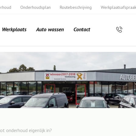
erhoud
Onderhoudsplan
Routebeschrijving
Werkplaatsafspraa
Werkplaats
Auto wassen
Contact
t onderhoud eigenlijk in?