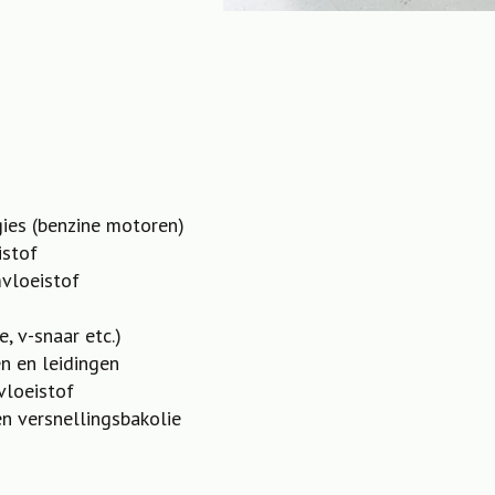
ies (benzine motoren)
istof
vloeistof
e, v-snaar etc.)
n en leidingen
vloeistof
en versnellingsbakolie