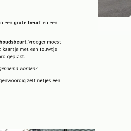
sen een
grote beurt
en een
houdsbeurt
. Vroeger moest
it kaartje met een touwtje
rd geplakt.
s genoemd worden?
genwoordig zelf netjes een