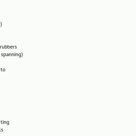
)
 rubbers
 spanning)
uto
ting
ls