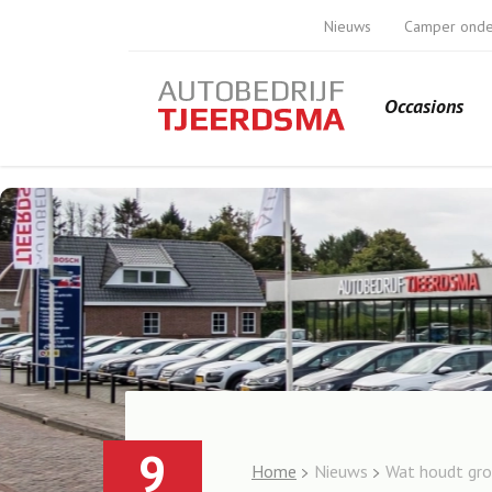
Nieuws
Camper ond
Occasions
9
Home
Nieuws
Wat houdt groo