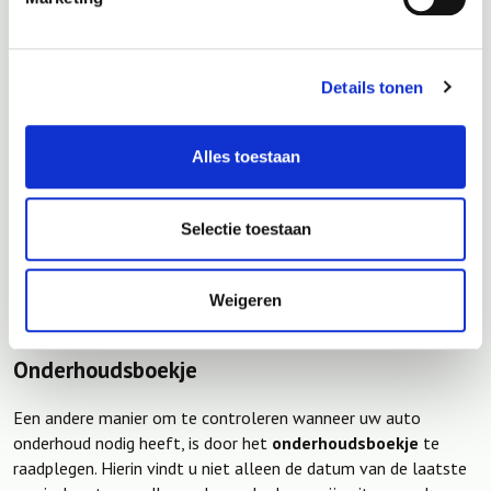
hoe weet u precies wanneer uw auto naar de garage moet?
Moderne auto's maken het u gemakkelijk door op het
Details tonen
dashboard een melding te geven als het tijd is voor een
periodieke onderhoudsbeurt
. Vaak ziet u een icoontje van
een steeksleutel dat oplicht, meestal in oranje, vergezeld van
Alles toestaan
een bericht. Dit bericht kan variëren, zoals 'servicebeurt over
2000 km' of 'service over 28 dagen'. Hoewel de precieze
formulering per merk en model kan verschillen, is de boodschap
Selectie toestaan
duidelijk: uw auto heeft binnenkort onderhoud nodig.
Weigeren
Onderhoudsboekje
Een andere manier om te controleren wanneer uw auto
onderhoud nodig heeft, is door het
onderhoudsboekje
te
raadplegen. Hierin vindt u niet alleen de datum van de laatste