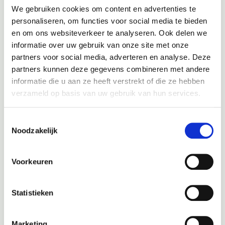
We gebruiken cookies om content en advertenties te
personaliseren, om functies voor social media te bieden
en om ons websiteverkeer te analyseren. Ook delen we
informatie over uw gebruik van onze site met onze
partners voor social media, adverteren en analyse. Deze
partners kunnen deze gegevens combineren met andere
informatie die u aan ze heeft verstrekt of die ze hebben
verzameld op basis van uw gebruik van hun services.
Toestemmingsselectie
Noodzakelijk
Voorkeuren
Melding op het dashboard
Statistieken
Dit artikel helpt u te bepalen wanneer uw auto toe is aan
onderhoud. Tot nu toe hebben we besproken hoe u kunt
herkennen dat het tijd is voor een
auto onderhoudsbeurt
. Maar
Marketing