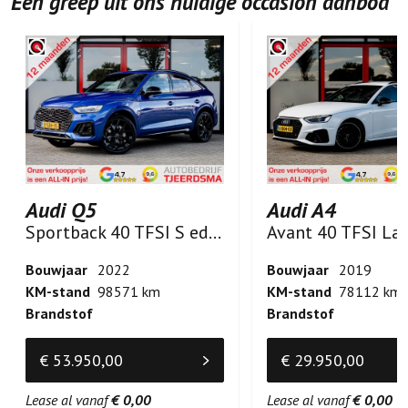
Een greep uit ons huidige occasion aanbod
Audi Q5
Audi A4
Sportback 40 TFSI S edition
Bouwjaar
2022
Bouwjaar
2019
KM-stand
98571 km
KM-stand
78112 km
Brandstof
Brandstof
€ 53.950,00
€ 29.950,00
Lease al vanaf
€ 0,00
Lease al vanaf
€ 0,00