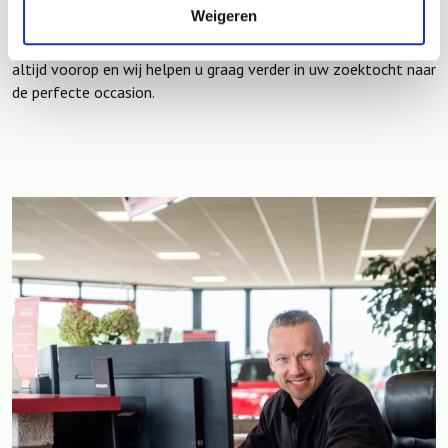
Weigeren
helpen bij het maken van de juiste beslissing. Bij BOVAG
autobedrijf Tjeerdsma staan veiligheid en klanttevredenheid
altijd voorop en wij helpen u graag verder in uw zoektocht naar
de perfecte occasion.