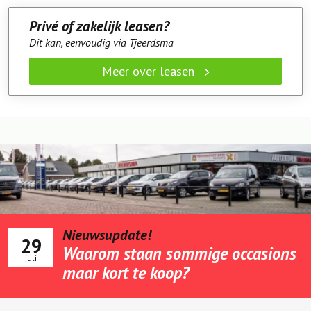
Privé of zakelijk leasen?
Dit kan, eenvoudig via Tjeerdsma
Meer over leasen
Nieuwsupdate!
29
Waarom staan sommige occasions
juli
maar kort te koop?