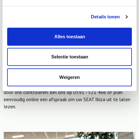
Uitlezen van de foutcodes
: Met onze uitleesapparatuur
controleren we de opgeslagen foutcodes in het systeem
Details tonen
van uw SEAT Ibiza.
Diagnose stellen
: Aan de hand van de foutcodes bepalen
we de oorzaak van het probleem.
Alles toestaan
Gerichte reparatie
: We gaan gericht aan de slag om het
probleem op te lossen, zodat u snel weer veilig de weg op
kunt.
Selectie toestaan
Weigeren
Heeft u een
storingslampje op het dashboard
van uw SEAT
Ibiza? Neem dan geen risico en laat de storing zo snel mogelijk
door ons controleren. Bel ons op 0591 - 521 466 of plan
eenvoudig online een afspraak om uw SEAT Ibiza uit te laten
lezen.