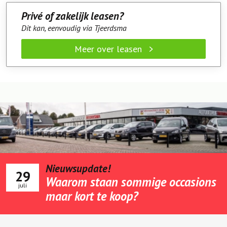
Dit kan, eenvoudig via Tjeerdsma
Meer over leasen
Nieuwsupdate!
29
Waarom staan sommige occasions
juli
maar kort te koop?
Tjeerdsma historie
Op 1 juli 1983 is Henk Tjeerdsma met Autobedrijf H.