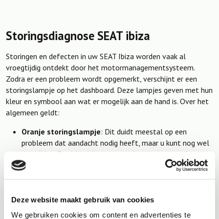
Storingsdiagnose SEAT ibiza
Storingen en defecten in uw SEAT Ibiza worden vaak al
vroegtijdig ontdekt door het motormanagementsysteem.
Zodra er een probleem wordt opgemerkt, verschijnt er een
storingslampje op het dashboard. Deze lampjes geven met hun
kleur en symbool aan wat er mogelijk aan de hand is. Over het
algemeen geldt:
Oranje storingslampje
: Dit duidt meestal op een
probleem dat aandacht nodig heeft, maar u kunt nog wel
doorrijden. Denk hierbij aan waarschuwingen voor de
motor, de uitlaat, of de remmen. Het advies is om zo snel
mogelijk een afspraak te maken, zodat wij het probleem
kunnen vaststellen en oplossen.
Deze website maakt gebruik van cookies
Rood storingslampje
: Een rood lampje geeft aan dat er
We gebruiken cookies om content en advertenties te