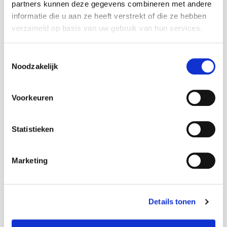
inruilwaarde beïnvloeden
partners kunnen deze gegevens combineren met andere
informatie die u aan ze heeft verstrekt of die ze hebben
De manier waarop u rijdt en voor uw auto zorgt, heeft meer
verzameld op basis van uw gebruik van hun services.
invloed op de waarde dan u misschien denkt. Als u zuinig rijdt,
voorkomt u slijtage aan belangrijke onderdelen zoals de motor
Toestemmingsselectie
en remmen, wat de inruilwaarde ten goede komt.
Noodzakelijk
Maar het gaat niet alleen om hoe u rijdt. Hoe u de auto
verzorgt, zowel van binnen als van buiten, speelt ook een
Voorkeuren
grote rol. Bijvoorbeeld, schade aan de lak of kleine vlekken in
de bekleding kunnen de waarde van de auto beïnvloeden. Een
goed verzorgde buitenkant zonder beschadigingen aan de lak
Statistieken
of wielen en een schoon interieur zonder vlekken maakt de
auto bij inruil aantrekkelijker en zorgt voor een hogere
Marketing
inruilwaarde.
Als uw auto zowel van binnen als van buiten goed
onderhouden is, zal de persoon die de auto beoordeelt voor
Details tonen
inruil direct zien dat de auto met zorg is behandeld. Dit maakt
de auto niet alleen visueel aantrekkelijker, maar laat ook zien