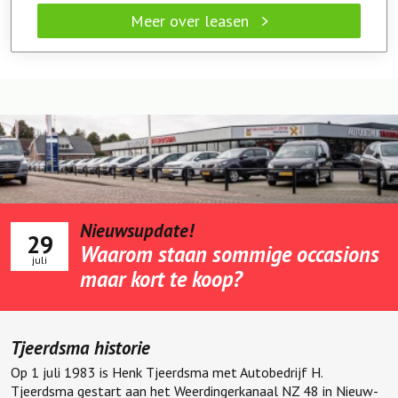
Meer over leasen
Nieuwsupdate!
29
Waarom staan sommige occasions
juli
maar kort te koop?
Tjeerdsma historie
Op 1 juli 1983 is Henk Tjeerdsma met Autobedrijf H.
Tjeerdsma gestart aan het Weerdingerkanaal NZ 48 in Nieuw-