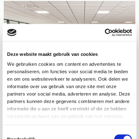
Deze website maakt gebruik van cookies
We gebruiken cookies om content en advertenties te
personaliseren, om functies voor social media te bieden
en om ons websiteverkeer te analyseren. Ook delen we
informatie over uw gebruik van onze site met onze
partners voor social media, adverteren en analyse. Deze
partners kunnen deze gegevens combineren met andere
informatie die u aan ze heeft verstrekt of die ze hebben
Wat is slim: inruilen of zelf verkopen
verzameld op basis van uw gebruik van hun services.
Veel mensen vragen zich af wat verstandiger is: hun
auto
Toestemmingsselectie
inruilen of zelf verkopen
. Het antwoord hangt af van uw