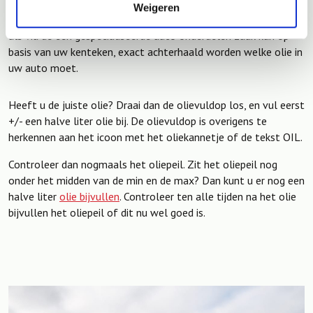
bijvoorbeeld het internet of haal uw auto bij een
Weigeren
gespecialiseerde auto onderdelenzaak. Zowel via het internet
als via de een gespecialiseerde auto onderdelen zaak kan op
basis van uw kenteken, exact achterhaald worden welke olie in
uw auto moet.
Heeft u de juiste olie? Draai dan de olievuldop los, en vul eerst
+/- een halve liter olie bij. De olievuldop is overigens te
herkennen aan het icoon met het oliekannetje of de tekst OIL.
Controleer dan nogmaals het oliepeil. Zit het oliepeil nog
onder het midden van de min en de max? Dan kunt u er nog een
halve liter
olie
bijvullen
. Controleer ten alle tijden na het olie
bijvullen het oliepeil of dit nu wel goed is.