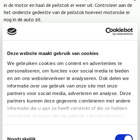
in de motor en haal de peilstok er weer uit. Controleer aan de
het onderste gedeelte van de peilstok hoeveel motorolie er
nog in de auto zit.
Aan het onderste deel van de peilstok vind u vaak twee
streepjes, het onderste streepje geeft aan hoeveel olie er
minimaal in moet zetten, het bovenste streepje geeft aan
hoeveel olie er maximaal in de auto mag zitten. Zit er olie aan
Deze website maakt gebruik van cookies
de peilstok en zit dit tussen de min en de max? Dan zit er een
We gebruiken cookies om content en advertenties te
juiste hoeveelheid motorolie in de auto.
personaliseren, om functies voor social media te bieden
en om ons websiteverkeer te analyseren. Ook delen we
informatie over uw gebruik van onze site met onze
partners voor social media, adverteren en analyse. Deze
partners kunnen deze gegevens combineren met andere
informatie die u aan ze heeft verstrekt of die ze hebben
verzameld op basis van uw gebruik van hun services.
Toestemmingsselectie
Noodzakelijk