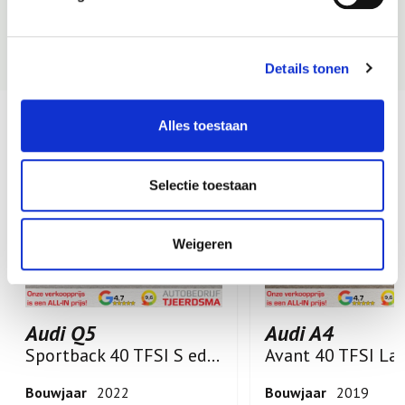
Details tonen
Een greep uit ons huidige occasion aanbod
Alles toestaan
Selectie toestaan
Weigeren
Audi Q5
Audi A4
Sportback 40 TFSI S edition
Bouwjaar
2022
Bouwjaar
2019