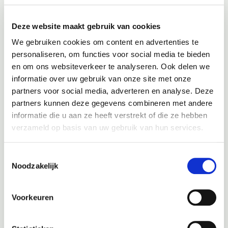
Deze website maakt gebruik van cookies
We gebruiken cookies om content en advertenties te
personaliseren, om functies voor social media te bieden
en om ons websiteverkeer te analyseren. Ook delen we
informatie over uw gebruik van onze site met onze
partners voor social media, adverteren en analyse. Deze
partners kunnen deze gegevens combineren met andere
Erkend BOVAG
informatie die u aan ze heeft verstrekt of die ze hebben
garagebedrijf
verzameld op basis van uw gebruik van hun services.
Toestemmingsselectie
Autobedrijf Tjeerdsma
in Nieuw-Weerdinge is een erkend
Noodzakelijk
BOVAG bedrijf
. Dit heeft als voordeel dat u bij ons
BOVAG
garantie
ontvangt op zowel occasions als op reparaties en
onderhoud aan uw auto. Daarnaast weet u zeker dat de
Voorkeuren
werkzaamheden uitvoert worden door goed opgeleide
vakmensen en ontvangt u duidelijk advies en worden altijd
helder afspraken gemaakt.