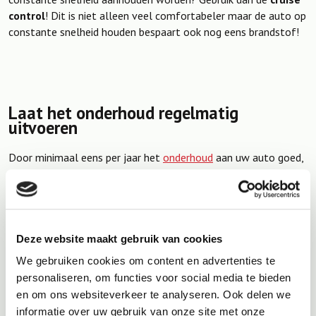
control
! Dit is niet alleen veel comfortabeler maar de auto op
constante snelheid houden bespaart ook nog eens brandstof!
Laat het onderhoud regelmatig
uitvoeren
Door minimaal eens per jaar het
onderhoud
aan uw auto goed,
professioneel en vakkundig te laten uitvoeren, kunt u ook
besparen op uw
brandstofkosten
.
Een aantal voorbeelden:
Deze website maakt gebruik van cookies
Eén of meerdere wielen lopen niet soepel. Dit kan
bijvoorbeeld komen door slijtage aan lagers of door een
We gebruiken cookies om content en advertenties te
remklauw die wat vast blijft zitten. Tijdens het
personaliseren, om functies voor social media te bieden
onderhoud wordt dit geconstateerd, verholpen en de auto
en om ons websiteverkeer te analyseren. Ook delen we
zou na deze ingreep minder rolweerstand hebben.
informatie over uw gebruik van onze site met onze