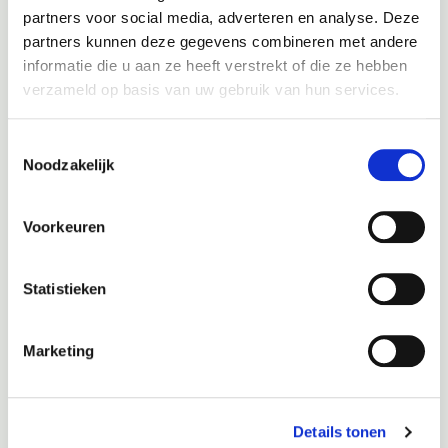
partners voor social media, adverteren en analyse. Deze
partners kunnen deze gegevens combineren met andere
informatie die u aan ze heeft verstrekt of die ze hebben
Vreemde bandenslijtage
. Tijdens het onderhoud komt
verzameld op basis van uw gebruik van hun services.
de monteur er achter dat de banden op een vreemde
manier slijten. Deze slijtage wordt veroorzaakt door de
hogere rolweerstand op die specifieke band. Na inspectie
Toestemmingsselectie
blijkt de
uitlijning
van de auto niet meer in orde te zijn. Na
Noodzakelijk
het
opnieuw uitlijnen van de auto
rijdt de auto niet alleen
stukken lekkerder, maar ook hier zou de rolweerstand
Voorkeuren
verminderd zijn.
Statistieken
Bij inspectie van de motorruimte blijkt het luchtfilter erg
vies te zijn. De motor krijgt hierdoor niet de juiste
Marketing
hoeveelheid lucht, wat resulteert in een niet optimale
verbranding van de brandstof. Na
het vervangen van het
luchtfilter
is de verbranding van de brandstof wel
optimaal! Ook dit bespaart uiteraard weer in
Details tonen
brandstofverbruik.