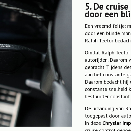
5. De cruise
door een bl
Een vreemd feitje: 
door een blinde man.
Ralph Teetor bedacht
Omdat Ralph Teetor bl
autorijden. Daarom 
gebracht. Tijdens de
aan het constante g
Daarom bedacht hij
constante snelheid k
bestuurder constant
De uitvinding van Ra
toegepast door autof
In deze
Chrysler Imp
cruise control geno