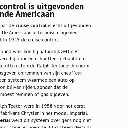
 control is uitgevonden
inde Americaan
maar de
cruise control
is echt uitgevonden
 De Amerikaanse technisch ingenieur
 in 1945 de cruise control.
ind was, kon hij natuurlijk zelf niet
werd hij door een chauffeur gehaald en
ze ritten stoorde Ralph Teetor zich enorm
asgeven en remmen van zijn chauffeur.
 een systeem waarmee een auto op
on blijven rijden, zonder dat de
 moest remmen of gas bijgeven.
lph Teetor werd in 1958 voor het eerst
abrikant Chrysler in het model Imperial.
erial
werd dit systeem overigens nog niet
emd; Chrysler noemde dit systeem destijds