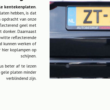
le kentekenplaten
.
aten hebben, is dat
n opdracht van onze
flecterend geel met
et donker. Daarnaast
 witte reflecterende
nd kunnen werken of
r hier koplampen op
schijnen.
us beter af te lezen
 gele platen minder
verblindend zijn.