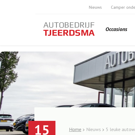
Nieuws
Camper ond
Occasions
15
Home
Nieuws
5 leuke autow