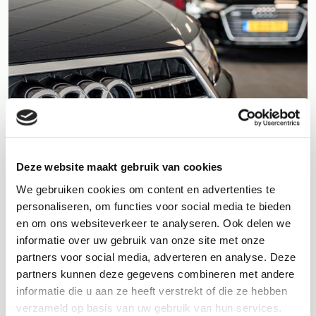
Deze website maakt gebruik van cookies
We gebruiken cookies om content en advertenties te
BOVAG
personaliseren, om functies voor social media te bieden
Autobedrijf Tjeerdsma
en om ons websiteverkeer te analyseren. Ook delen we
informatie over uw gebruik van onze site met onze
Tjeerdsma is een
BOVAG Autobedrijf
, dit houdt in dat u bij het
partners voor social media, adverteren en analyse. Deze
kopen of laten repareren van een auto bij een BOVAG-
partners kunnen deze gegevens combineren met andere
autobedrijf kunt rekenen op kwaliteit en betrouwbaarheid. Ook
informatie die u aan ze heeft verstrekt of die ze hebben
bent u verzekerd van BOVAG garantie. Maar u krijgt
bijvoorbeeld ook altijd passend vervangend vervoer
verzameld op basis van uw gebruik van hun services.