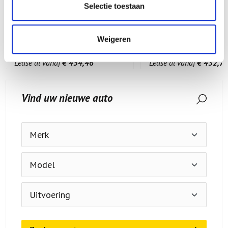
KM-stand
95130 km
KM-stand
152212 k
Selectie toestaan
Brandstof
Brandstof
Weigeren
€ 20.950,00
€ 19.950,00
Lease al vanaf
€ 454,46
Lease al vanaf
€ 432,7
Vind uw nieuwe auto