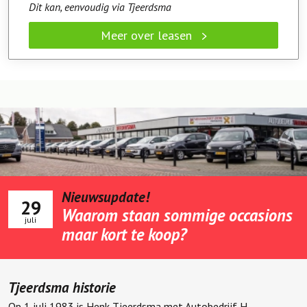
Nieuwsupdate!
29
Waarom staan sommige occasions
juli
maar kort te koop?
Tjeerdsma historie
Op 1 juli 1983 is Henk Tjeerdsma met Autobedrijf H.
Tjeerdsma gestart aan het Weerdingerkanaal NZ 48 in Nieuw-
Weerdinge en heeft bijna het 35 jaar.....