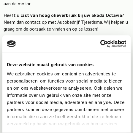
aan de motor.
Heeft u
last van hoog olieverbruik bij uw Skoda Octavia
?
Neem dan contact op met Autobedrijf Tjeerdsma. Wij helpen u
graag om de oorzaak te vinden en op te lossen!
Reparatie alle Skoda modellen
Deze website maakt gebruik van cookies
Bij Autobedrijf Tjeerdsma kunt u terecht voor onderhoud en
We gebruiken cookies om content en advertenties te
reparatie van alle Skoda-modellen
. Of u nu een compacte
personaliseren, om functies voor social media te bieden
stadsauto of een ruime SUV rijdt, wij hebben de expertise om
en om ons websiteverkeer te analyseren. Ook delen we
uw voertuig in topconditie te houden. Onze ervaren monteurs
informatie over uw gebruik van onze site met onze
zijn bekend met de specifieke kenmerken van elk model en
partners voor social media, adverteren en analyse. Deze
zorgen voor vakkundige service.
partners kunnen deze gegevens combineren met andere
Hieronder vindt u een overzicht van de Skoda-modellen
informatie die u aan ze heeft verstrekt of die ze hebben
waarvoor wij reparaties uitvoeren:
verzameld op basis van uw gebruik van hun services.