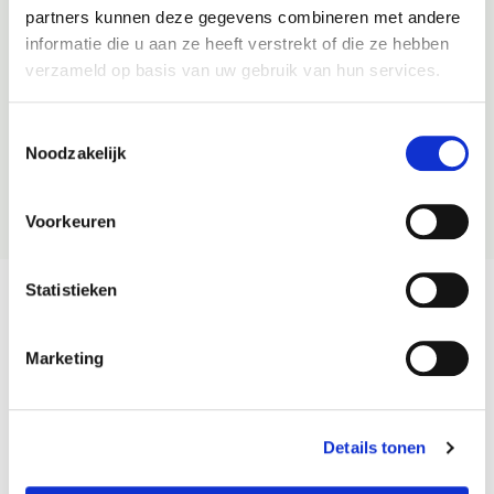
beoordelen en brengen deze punten veel extra kosten met
partners kunnen deze gegevens combineren met andere
zich mee? Dan nemen we altijd even contact met u op.
informatie die u aan ze heeft verstrekt of die ze hebben
verzameld op basis van uw gebruik van hun services.
Vragen of misschien direct een afspraak inplannen?
Toestemmingsselectie
Noodzakelijk
Voorkeuren
Statistieken
Een greep uit ons huidige occasion aanbod
Marketing
Details tonen