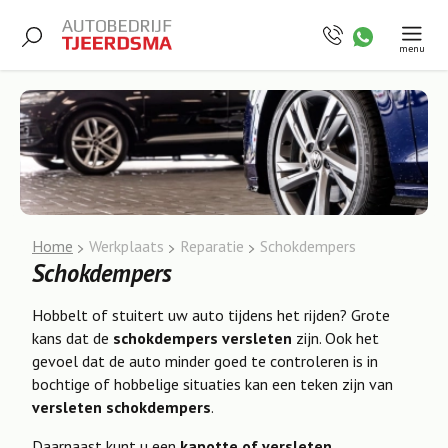
menu
Home
Werkplaats
Reparatie
Schokdempers
Schokdempers
Hobbelt of stuitert uw auto tijdens het rijden? Grote
kans dat de
schokdempers versleten
zijn. Ook het
gevoel dat de auto minder goed te controleren is in
bochtige of hobbelige situaties kan een teken zijn van
versleten schokdempers
.
Daarnaast kunt u een
kapotte of versleten