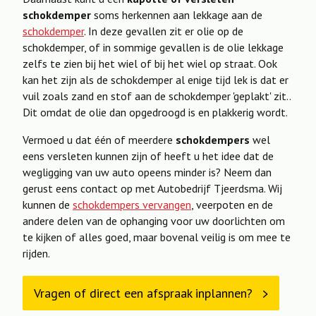
schokdemper
soms herkennen aan lekkage aan de
schokdemper
. In deze gevallen zit er olie op de
schokdemper, of in sommige gevallen is de olie lekkage
zelfs te zien bij het wiel of bij het wiel op straat. Ook
kan het zijn als de schokdemper al enige tijd lek is dat er
vuil zoals zand en stof aan de schokdemper 'geplakt' zit..
Dit omdat de olie dan opgedroogd is en plakkerig wordt.
Vermoed u dat één of meerdere
schokdempers
wel
eens versleten kunnen zijn of heeft u het idee dat de
wegligging van uw auto opeens minder is? Neem dan
gerust eens contact op met Autobedrijf Tjeerdsma. Wij
kunnen de
schokdempers vervangen
, veerpoten en de
andere delen van de ophanging voor uw doorlichten om
te kijken of alles goed, maar bovenal veilig is om mee te
rijden.
Vragen of direct een afspraak inplannen?