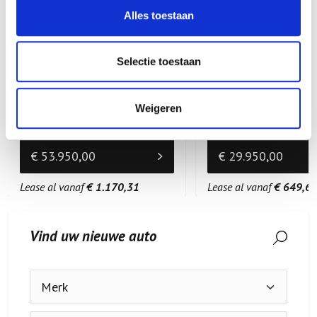
Alles toestaan
Audi Q5
Audi A4
Sportback 40 TFSI S edition
Selectie toestaan
Bouwjaar
2022
Bouwjaar
2019
KM-stand
98571 km
KM-stand
78112 km
Weigeren
Brandstof
Brandstof
€ 53.950,00
€ 29.950,00
Lease al vanaf
€ 1.170,31
Lease al vanaf
€ 649,6
Vind uw nieuwe auto