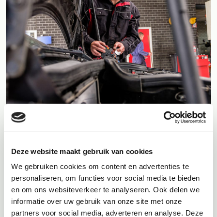
Onderhoud voor eerlijke
prijzen
Deze website maakt gebruik van cookies
We gebruiken cookies om content en advertenties te
Niemand houdt van verassingen achteraf. Daarom ontvangt u
personaliseren, om functies voor social media te bieden
bij ons altijd vooraf een prijsindicatie. Of het nu gaat om
en om ons websiteverkeer te analyseren. Ook delen we
onderhoud, reparatie of het laten uitvoeren van een
APK
. Stel,
informatie over uw gebruik van onze site met onze
we zijn met uw auto bezig en lopen toch tegen zaken aan die
wij vooraf niet hebben kunnen zien of goed hebben kunnen
partners voor social media, adverteren en analyse. Deze