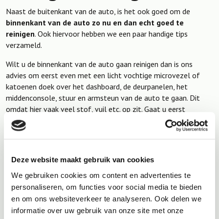
Naast de buitenkant van de auto, is het ook goed om de
binnenkant van de auto zo nu en dan echt goed te
reinigen
. Ook hiervoor hebben we een paar handige tips
verzameld.
Wilt u de binnenkant van de auto gaan reinigen dan is ons
advies om eerst even met een licht vochtige microvezel of
katoenen doek over het dashboard, de deurpanelen, het
middenconsole, stuur en armsteun van de auto te gaan. Dit
omdat hier vaak veel stof, vuil etc. op zit. Gaat u eerst
stofzuigen en dan dit afnemen, dan heeft u kans dat u na het
afnemen nog een keer moet stofzuigen.
Na het afstoffen
kunt u de auto gaan stofzuigen
, dit kan
Deze website maakt gebruik van cookies
met de normale stofzuiger, de stofzuiger die u ook in huis
We gebruiken cookies om content en advertenties te
gebruikt. Gebruikt bij het stofzuigen een harde borstel om de
personaliseren, om functies voor social media te bieden
vloerbekleding en de matten te borstelen, houd tijdens het
en om ons websiteverkeer te analyseren. Ook delen we
borstelen de stofzuiger mond dicht bij de harde borstel. Zo
informatie over uw gebruik van onze site met onze
veegt u het zand, de stof en het vuil los en wordt dit direct