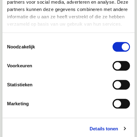
partners voor social media, adverteren en analyse. Deze
opgezogen.
partners kunnen deze gegevens combineren met andere
informatie die u aan ze heeft verstrekt of die ze hebben
verzameld op basis van uw gebruik van hun services.
Toestemmingsselectie
Noodzakelijk
Voorkeuren
Statistieken
Dashboard schoonmaken
Marketing
Bent u klaar met het stofzuigen, pak dan een licht vochtige
katoenen- of microvezeldoek on het
dashboard schoon te
maken.
Het makkelijkste is eigenlijk een emmer met lauw/
Details tonen
warm water en in dit water een klein scheutje reinigingsmiddel.