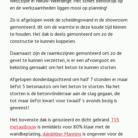
Westzijde in Nieuw-Weerdinge. Het schiet behoorlijk op
en de werkzaamheden liggen mooi op planning!
Zo is afgelopen week de scheidingswand in de showroom
gemonteerd, dit om de warmte in deze koude tijd binnen
te houden. Het dak is deels gemonteerd om zo de
constructie te kunnen koppelen.
Daarnaast zijn de raamkozijnen gemonteerd om zo de
gevel te kunnen verzetten, is er een afvoergoot en
bekisting gemaakt om het beton te kunnen storten.
Afgelopen donderdagochtend om half 7 stonden er maar
liefst 5 betonauto’s om het beton te storten. Na het
storten is de betonvlinderraar aan de slag gegaan, die
tot maar liefst kwart voor twaalf ’s avonds bezig is
geweest!
Het bovenste dak is geïsoleerd en dicht gebrand.
TVS
metaalbouw
is inmiddels voor 80% klaar met de
wandbeplating,
dakdekker Manning
is ongeveer voor de