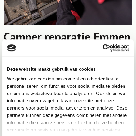
Camper reparatie Emmen
Natuurlijk kan het voorkomen dat er een defect is aan uw
camper wat echt verholpen moet worden. Ook voor
camper
reparatie Emmen
bent u bij autobedrijf Tjeerdsma aan het
Deze website maakt gebruik van cookies
juiste adres.
We gebruiken cookies om content en advertenties te
Zoals hierboven ook al gemeld, beschikken wij over de beste
personaliseren, om functies voor social media te bieden
camper monteurs, de modernste apparatuur, professioneel
en om ons websiteverkeer te analyseren. Ook delen we
gereedschap en is onze werkplaats uitgerust met een speciale
informatie over uw gebruik van onze site met onze
camperbrug.
partners voor social media, adverteren en analyse. Deze
partners kunnen deze gegevens combineren met andere
Als wij een reparatie uitvoeren waarbij onderdelen vervangen
informatie die u aan ze heeft verstrekt of die ze hebben
moeten worden, worden deze altijd met hoogwaardige
verzameld op basis van uw gebruik van hun services.
vervangende onderdelen vervangen. Onderdelen van hoge