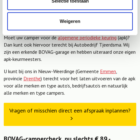
Selectie toestaan
Apk camper Emmen
Weigeren
Moet uw camper voor de
algemene periodieke keuring
(apk)?
Dan kunt ook hiervoor terecht bij Autobedrijf Tjeerdsma. Wij
zijn een erkende BOVAG-garage en hebben uiteraard onze eigen
apk-keurmeesters.
U kunt bij ons in Nieuw-Weerdinge (Gemeente
Emmen
,
provincie
Drenthe
) terecht voor het laten uitvoeren van de apk
voor alle merken en type auto’s, bedrijfsauto’s en natuurlijk
alle merken en type campers.
Vragen of misschien direct een afspraak inplannen?
BOVAG-campercheck, nu slechts € 89.-